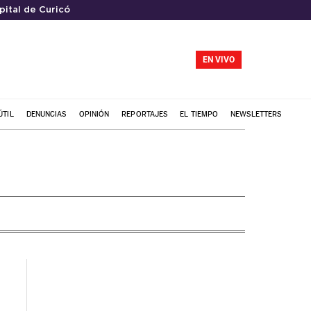
pital de Curicó
EN VIVO
ÚTIL
DENUNCIAS
OPINIÓN
REPORTAJES
EL TIEMPO
NEWSLETTERS