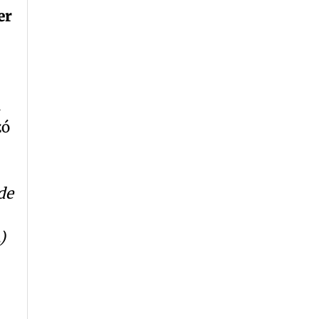
er
a
zó
de
)