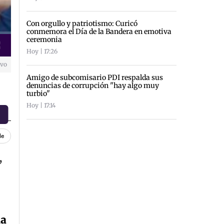
Con orgullo y patriotismo: Curicó
conmemora el Día de la Bandera en emotiva
ceremonia
creen
Hoy | 17:26
ivo
Amigo de subcomisario PDI respalda sus
denuncias de corrupción "hay algo muy
turbio"
Hoy | 17:14
le
,
la