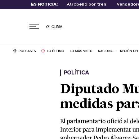
ES NOTICIA:
Atropello por tren
Vendedore
CLIMA
PODCASTS
LO ÚLTIMO
LO MÁS VISTO
NACIONAL
REGIÓN DE
POLÍTICA
Diputado Mu
medidas para
El parlamentario ofició al del
Interior para implementar una
gobernador Pedro Álvarez-Sal