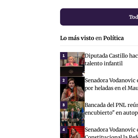
Tod
Lo más visto
en
Política
Diputada Castillo ha
1
talento infantil
Senadora Vodanovic o
2
por heladas en el Mau
Bancada del PNL reún
3
encubierto" en autop
Senadora Vodanovic c
4
Constitucional la Re