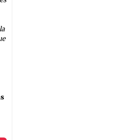
la
ue
as