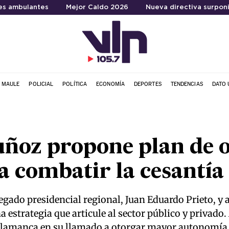
s ambulantes
Mejor Caldo 2026
Nueva directiva surpon
L MAULE
POLICIAL
POLÍTICA
ECONOMÍA
DEPORTES
TENDENCIAS
DATO 
ñoz propone plan de 
 combatir la cesantía 
egado presidencial regional, Juan Eduardo Prieto, y a
 estrategia que articule al sector público y privado
amanca en su llamado a otorgar mayor autonomía a 