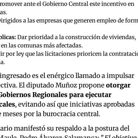
romover ante el Gobierno Central este incentivo en
as.
irigidos a las empresas que generen empleo de for
licas:
Dar prioridad a la construcción de viviendas,
en las comunas más afectadas.
r por ley que las licitaciones prioricen la contratac
a.
 ingresado es el enérgico llamado a impulsar
ectiva. El diputado Muñoz propone
otorgar
obiernos Regionales para ejecutar
cales
, evitando así que iniciativas aprobadas
 meses por la burocracia central.
tario manifestó su respaldo a la postura del
Maule, Pedro Álvarez-Salamanca: "
El objetivo