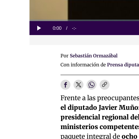
Loaded
:
0%
Current
0:00
/
Duration
-:-
Play
Time
Por
Sebastián Ormazábal
Con información de
Prensa diput
Frente a las preocupantes
el diputado Javier Muñoz
presidencial regional de
ministerios competente
paquete integral de
ocho 