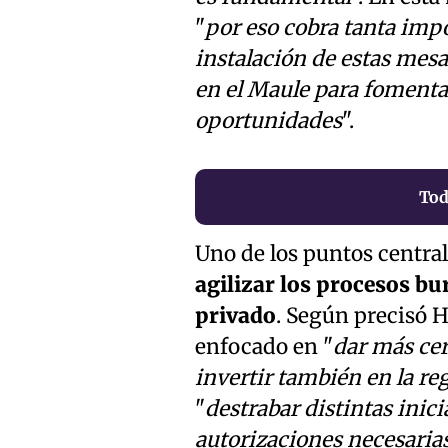
"
por eso cobra tanta impo
instalación de estas mesa
en el Maule para fomenta
oportunidades
".
Tod
Uno de los puntos central
agilizar los procesos bu
privado
. Según precisó He
enfocado en "
dar más cer
invertir también en la re
"
destrabar distintas inici
autorizaciones necesarias