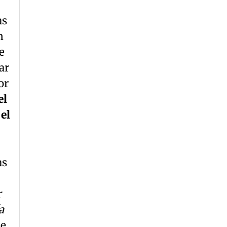
as
n
e
ar
or
el
el
as
r
a
ue