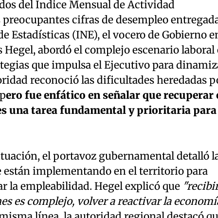
ados del Índice Mensual de Actividad
 preocupantes cifras de desempleo entregad
de Estadísticas (INE), el vocero de Gobierno e
 Hegel, abordó el complejo escenario laboral 
ategias que impulsa el Ejecutivo para dinamiz
oridad reconoció las dificultades heredadas p
 p
ero fue enfático en señalar que recuperar 
 una tarea fundamental y prioritaria para 
situación, el portavoz gubernamental detalló l
e están implementando en el territorio para
ar la empleabilidad. Hegel explicó que
"recibi
es es complejo, volver a reactivar la economí
a misma línea, la autoridad regional destacó q