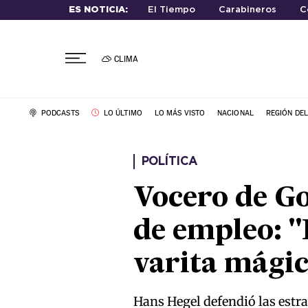
ES NOTICIA:
El Tiempo
Carabineros
C
CLIMA
PODCASTS
LO ÚLTIMO
LO MÁS VISTO
NACIONAL
REGIÓN DE
POLÍTICA
Vocero de Go
de empleo: "
varita mági
Hans Hegel defendió las estra