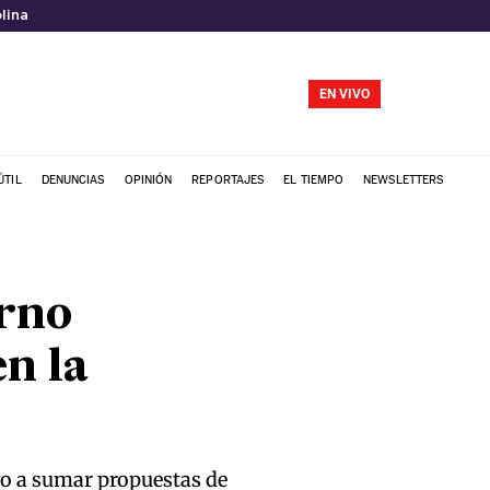
lina
EN VIVO
ÚTIL
DENUNCIAS
OPINIÓN
REPORTAJES
EL TIEMPO
NEWSLETTERS
erno
n la
ivo a sumar propuestas de