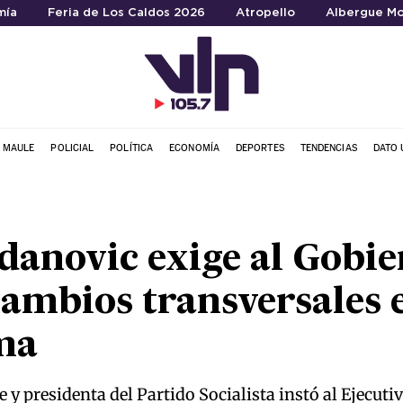
mía
Feria de Los Caldos 2026
Atropello
Albergue Mo
L MAULE
POLICIAL
POLÍTICA
ECONOMÍA
DEPORTES
TENDENCIAS
DATO 
danovic exige al Gobi
ambios transversales e
ma
 y presidenta del Partido Socialista instó al Ejecut