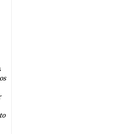
—
s
os
r
to