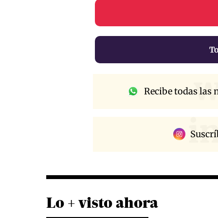
To
w
Recibe todas las n
i
Suscrí
Lo + visto ahora