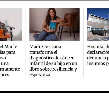
el Maule
Madre curicana
Hospital d
das para
transforma el
declaració
aso
diagnóstico de cáncer
denuncia p
 una
infantil de su hijo en un
insumos p
permanente
libro sobre resiliencia y
dores
esperanza