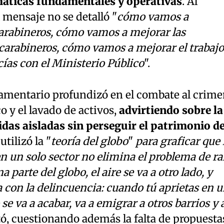
áticas fundamentales y operativas
. Al
 mensaje no se detalló "
cómo vamos a
arabineros, cómo vamos a mejorar las
 carabineros, cómo vamos a mejorar el trabajo
cías con el Ministerio Público
".
rlamentario profundizó en el combate al crim
o y el lavado de activos,
advirtiendo sobre la
das aisladas sin perseguir el patrimonio d
tilizó la "
teoría del globo
"
para graficar que 
n un solo sector no elimina el problema de ra
 parte del globo, el aire se va a otro lado, y
 con la delincuencia: cuando tú aprietas en 
 se va a acabar, va a emigrar a otros barrios y 
ó, cuestionando además la falta de propuesta