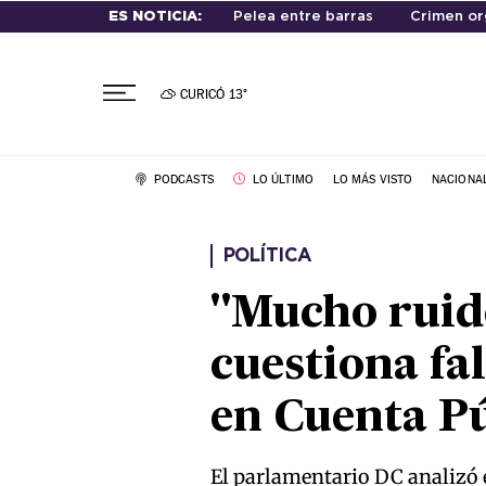
ES NOTICIA:
Pelea entre barras
Crimen or
CURICÓ
13°
PODCASTS
LO ÚLTIMO
LO MÁS VISTO
NACIONA
POLÍTICA
"Mucho ruid
cuestiona fa
en Cuenta P
El parlamentario DC analizó e