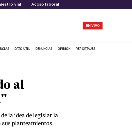
niestro vial
Acoso laboral
EN VIVO
NCIAS
DATO ÚTIL
DENUNCIAS
OPINIÓN
REPORTAJES
o al
a"
e la idea de legislar la
a sus planteamientos.