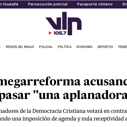
en Hualañé
Persecución policial
Pasaporte chileno
Si
L
REGIÓN DEL MAULE
POLICIAL
POLÍTICA
ECONOMÍA
DEPORTES
TENDE
megarreforma acusand
 pasar "una aplanador
adores de la Democracia Cristiana votará en contra d
sando una imposición de agenda y nula receptividad 