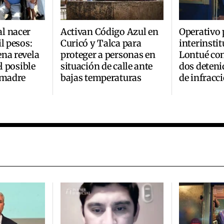
l nacer
Activan Código Azul en
Operativo 
l pesos:
Curicó y Talca para
interinsti
na revela
proteger a personas en
Lontué co
el posible
situación de calle ante
dos deteni
 madre
bajas temperaturas
de infracc