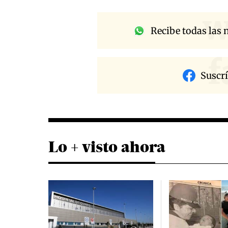
w
Recibe todas las n
f
Suscr
Lo + visto ahora