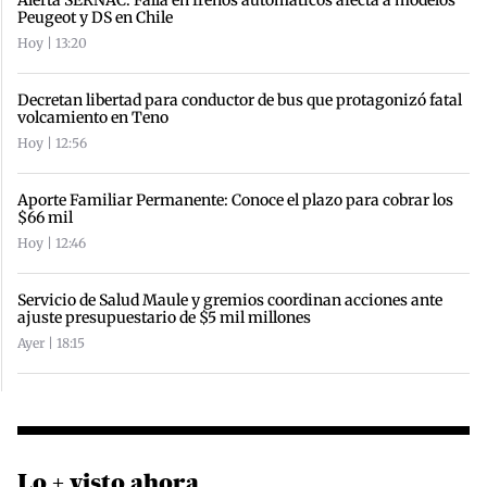
Alerta SERNAC: Falla en frenos automáticos afecta a modelos
Peugeot y DS en Chile
Hoy | 13:20
Decretan libertad para conductor de bus que protagonizó fatal
volcamiento en Teno
Hoy | 12:56
Aporte Familiar Permanente: Conoce el plazo para cobrar los
$66 mil
Hoy | 12:46
Servicio de Salud Maule y gremios coordinan acciones ante
ajuste presupuestario de $5 mil millones
Ayer | 18:15
Lo + visto ahora