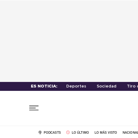
ES NOTICIA:
Deportes
Sociedad
Tiro 
PODCASTS
LO ÚLTIMO
LO MÁS VISTO
NACIONA