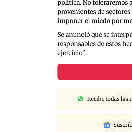
política. No toleraremos 
provenientes de sectore
imponer el miedo por medi
Se anunció que se interpo
responsables de estos he
ejercicio".
w
Recibe todas las n
go
Suscrí