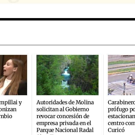
mpillai y
Autoridades de Molina
Carabinero
gonizan
solicitan al Gobierno
prófugo po
ambio
revocar concesión de
estaciona
empresa privada en el
centro com
Parque Nacional Radal
Curicó