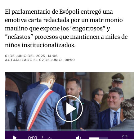
El parlamentario de Evópoli entregó una
emotiva carta redactada por un matrimonio
maulino que expone los "engorrosos" y
"nefastos" procesos que mantienen a miles de
niños institucionalizados.
01 DE JUNIO DEL 2025 · 14:06
ACTUALIZADO EL
02 DE JUNIO · 08:59
Play
Video
Loaded
:
0%
Current
0:00
/
Duration
-:-