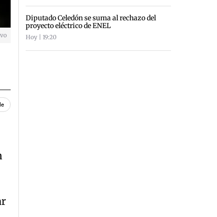
Diputado Celedón se suma al rechazo del
proyecto eléctrico de ENEL
ivo
Hoy | 19:20
le
n
ar