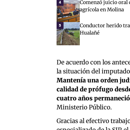
Comenzó juicio oral 
4
agrícola en Molina
Conductor herido tra
5
Hualañé
De acuerdo con los antece
la situación del imputado
Mantenía una orden judi
calidad de prófugo desd
cuatro años permaneció
Ministerio Público.
Gracias al efectivo trabaj
especializado de la SIP, e