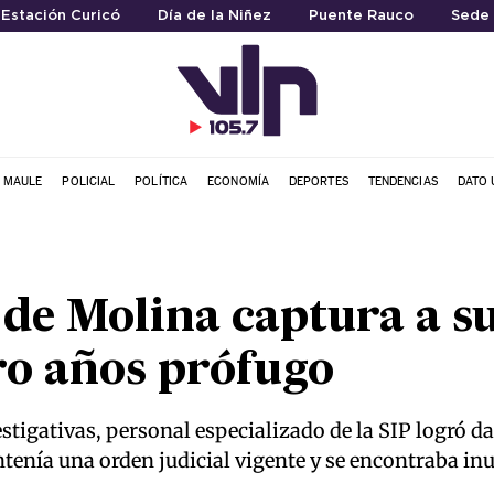
 Estación Curicó
Día de la Niñez
Puente Rauco
Sede 
L MAULE
POLICIAL
POLÍTICA
ECONOMÍA
DEPORTES
TENDENCIAS
DATO 
de Molina captura a su
ro años prófugo
stigativas, personal especializado de la SIP logró d
enía una orden judicial vigente y se encontraba inu