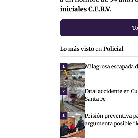
iniciales C.E.R.V.
To
Lo más visto
en
Policial
Milagrosa escapada d
1
Fatal accidente en Cu
2
Santa Fe
Prisión preventiva p
3
argumenta posible "l