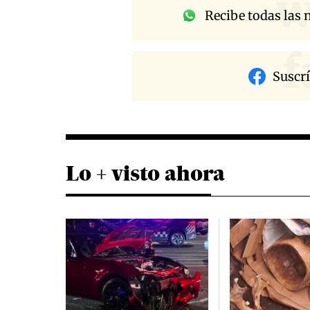
w
Recibe todas las n
f
Suscr
Lo + visto ahora