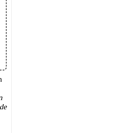
n
n
 de