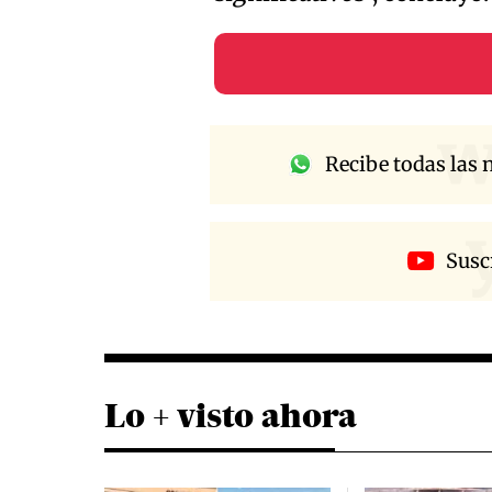
w
Recibe todas las n
Susc
Lo + visto ahora