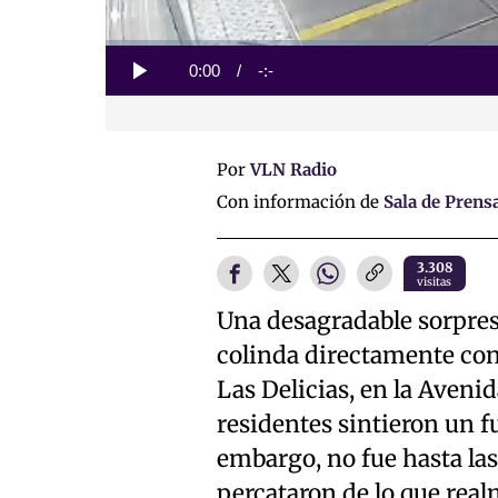
Loaded
:
0%
Current
0:00
/
Duration
-:-
Play
Time
Por
VLN Radio
Con información de
Sala de Prens
3.308
visitas
Una desagradable sorpresa
colinda directamente con
Las Delicias, en la Aveni
residentes sintieron un fu
embargo, no fue hasta las
percataron de lo que real