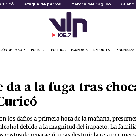
 Curicó
Ataque de perros
Marcha del Orgullo
Guano 
GIÓN DEL MAULE
POLICIAL
POLÍTICA
ECONOMÍA
DEPORTES
TENDENCIAS
 da a la fuga tras choc
Curicó
ron los daños a primera hora de la mañana, presume
 alcohol debido a la magnitud del impacto. La famil
 costos de reparación tras destruir la reja perimetra