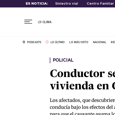
ES NOTICIA:
Siniestro vial
Centro Familiar
CLIMA
PODCASTS
LO ÚLTIMO
LO MÁS VISTO
NACIONAL
RE
POLICIAL
Conductor se
vivienda en 
Los afectados, que descubrie
conducía bajo los efectos del
para que el causante asuma los