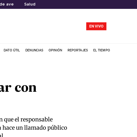
de ave
Salud
EN VIVO
DATO ÚTIL
DENUNCIAS
OPINIÓN
REPORTAJES
EL TIEMPO
ar con
n que el responsable
ia hace un llamado público
l.