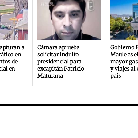
apturan a
Cámara aprueba
Gobierno R
ráfico en
solicitar indulto
Maule es e
ntos de
presidencial para
mayor gast
ial en
excapitán Patricio
y viajes al
Maturana
país