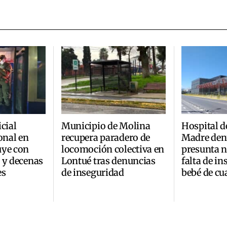
cial
Municipio de Molina
Hospital d
onal en
recupera paradero de
Madre den
uye con
locomoción colectiva en
presunta n
 y decenas
Lontué tras denuncias
falta de i
es
de inseguridad
bebé de cu