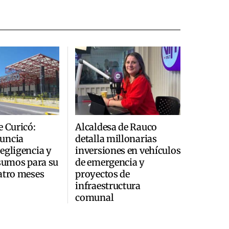
e Curicó:
Alcaldesa de Rauco
uncia
detalla millonarias
egligencia y
inversiones en vehículos
nsumos para su
de emergencia y
atro meses
proyectos de
infraestructura
comunal