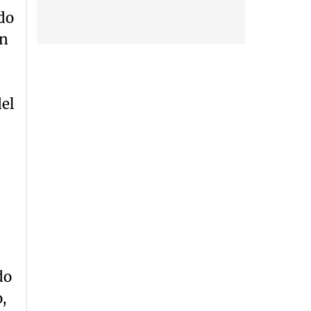
do
on
el
do
,