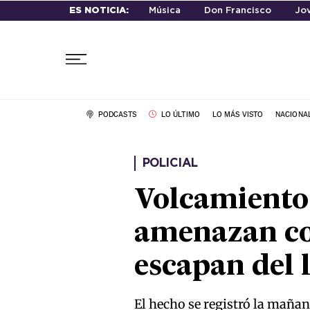
ES NOTICIA:
Música
Don Francisco
Jo
PODCASTS
LO ÚLTIMO
LO MÁS VISTO
NACIONA
POLICIAL
Volcamiento 
amenazan con
escapan del 
El hecho se registró la mañan