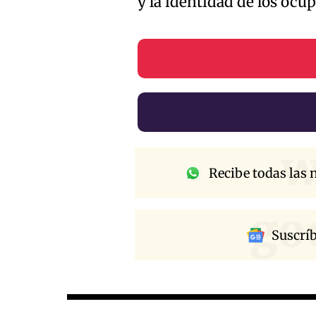
y la identidad de los ocup
w
Recibe todas las n
go
Suscrí