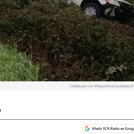
Cedida por un #ReporteroCiudadano
a
Añadir VLN Radio en Goog