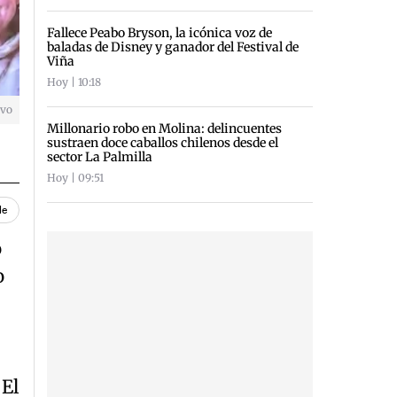
Fallece Peabo Bryson, la icónica voz de
baladas de Disney y ganador del Festival de
Viña
Hoy | 10:18
ivo
Millonario robo en Molina: delincuentes
sustraen doce caballos chilenos desde el
sector La Palmilla
Hoy | 09:51
le
o
o
 El