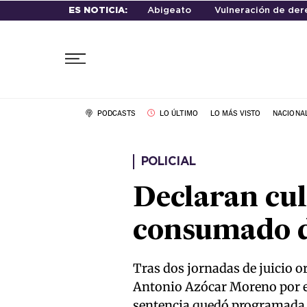
ES NOTICIA:
Abigeato
Vulneración de der
PODCASTS
LO ÚLTIMO
LO MÁS VISTO
NACIONA
POLICIAL
Declaran cul
consumado d
Tras dos jornadas de juicio or
Antonio Azócar Moreno por el 
sentencia quedó programada pa