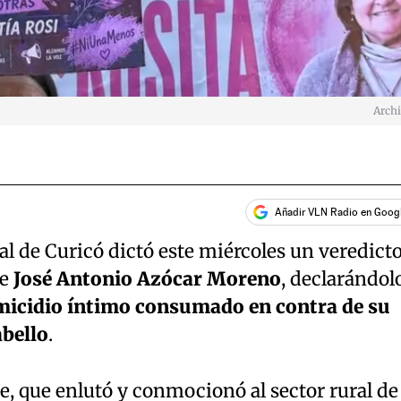
Arch
Añadir VLN Radio en Goog
nal de Curicó dictó este miércoles un veredict
de
José Antonio Azócar Moreno
, declarándol
femicidio íntimo consumado en contra de su
abello
.
e, que enlutó y conmocionó al sector rural de