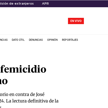
lsión de extranjeros
APR
EN VIVO
NCIAS
DATO ÚTIL
DENUNCIAS
OPINIÓN
REPORTAJES
 femicidio
no
orio en contra de José
 La lectura definitiva de la
s.