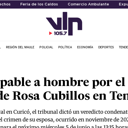
echos
Feria de los Caldos
Comercio Ambulante
Expu
L
REGIÓN DEL MAULE
POLICIAL
POLÍTICA
ECONOMÍA
DEPORTES
TENDE
pable a hombre por el
e Rosa Cubillos en Te
al en Curicó, el tribunal dictó un veredicto condenat
crimen de su esposa, ocurrido en noviembre de 2024.
ra el próximo miércoles 5 de junio a las 13:15 hora