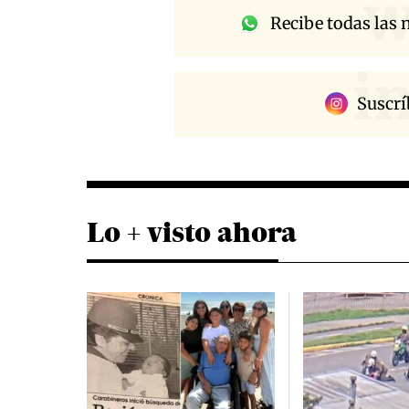
w
Recibe todas las n
i
Suscrí
Lo + visto ahora