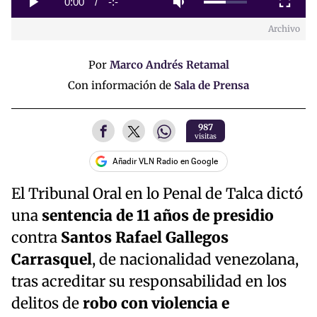
Current
0:00
/
Duration
-:-
Play
Mute
Fullscreen
Archivo
Time
Por
Marco Andrés Retamal
Con información de
Sala de Prensa
987
visitas
Añadir VLN Radio en Google
El Tribunal Oral en lo Penal de Talca dictó
una
sentencia de 11 años de presidio
contra
Santos Rafael Gallegos
Carrasquel
, de nacionalidad venezolana,
tras acreditar su responsabilidad en los
delitos de
robo con violencia e