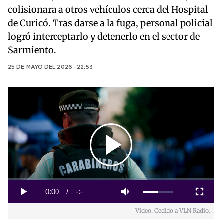
colisionara a otros vehículos cerca del Hospital
de Curicó. Tras darse a la fuga, personal policial
logró interceptarlo y detenerlo en el sector de
Sarmiento.
25 DE MAYO DEL 2026 · 22:53
Play
Video
Loaded
:
0%
Current
0:00
/
Duration
-:-
Play
Mute
Fullscreen
Video: Cedido a VLN Radio.
Time