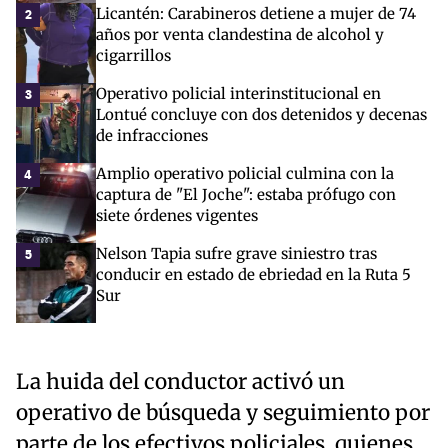
Licantén: Carabineros detiene a mujer de 74
2
años por venta clandestina de alcohol y
cigarrillos
Operativo policial interinstitucional en
3
Lontué concluye con dos detenidos y decenas
de infracciones
Amplio operativo policial culmina con la
4
captura de "El Joche": estaba prófugo con
siete órdenes vigentes
Nelson Tapia sufre grave siniestro tras
5
conducir en estado de ebriedad en la Ruta 5
Sur
La huida del conductor activó un
operativo de búsqueda y seguimiento por
parte de los efectivos policiales, quienes