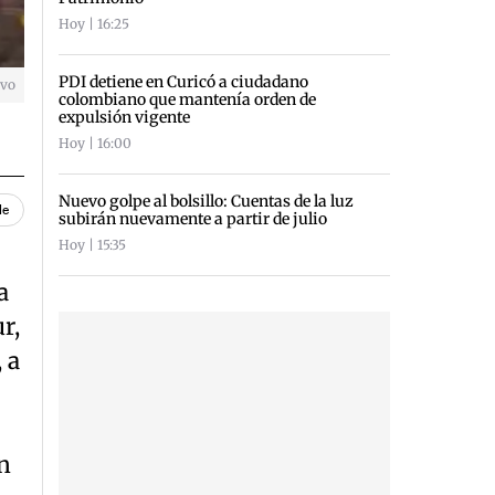
Hoy | 16:25
PDI detiene en Curicó a ciudadano
ivo
colombiano que mantenía orden de
expulsión vigente
Hoy | 16:00
Nuevo golpe al bolsillo: Cuentas de la luz
le
subirán nuevamente a partir de julio
Hoy | 15:35
a
r,
 a
n