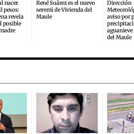
l nacer
René Suárez es el nuevo
Dirección
l pesos:
seremi de Vivienda del
Meteoroló
na revela
Maule
aviso por 
el posible
precipitac
 madre
aguanieve 
del Maule