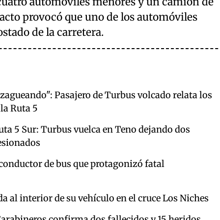
: cuatro automóviles menores y un camión de
acto provocó que uno de los automóviles
stado de la carretera.
gzagueando": Pasajero de Turbus volcado relata los
la Ruta 5
Ruta 5 Sur: Turbus vuelca en Teno dejando dos
lesionados
 conductor de bus que protagonizó fatal
a al interior de su vehículo en el cruce Los Niches
Carabineros confirma dos fallecidos y 15 heridos