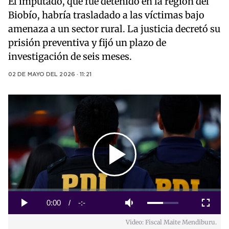
El imputado, que fue detenido en la región del
Biobío, habría trasladado a las víctimas bajo
amenaza a un sector rural. La justicia decretó su
prisión preventiva y fijó un plazo de
investigación de seis meses.
02 DE MAYO DEL 2026 · 11:21
Play
Video
Loaded
:
0%
Current
0:00
/
Duration
-:-
Play
Mute
Fullscreen
Video: Fiscal Maite Mendiburu.
Time