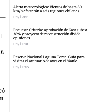
Alerta meteorológica: Vientos de hasta 80
km/h afectarán a seis regiones chilenas
Hoy | 21:15
Encuesta Criteria: Aprobación de Kast sube a
38% y proyecto de reconstrucción divide
l
opiniones
Hoy | 17:10
r.
Reserva Nacional Laguna Torca: Guía para
visitar el santuario de aves en el Maule
Hoy | 17:05
có
un