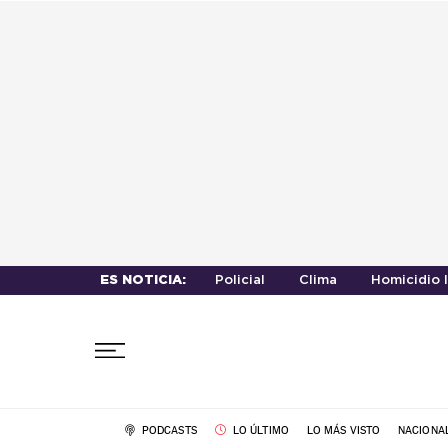
ES NOTICIA:
Policial
Clima
Homicidio 
PODCASTS
LO ÚLTIMO
LO MÁS VISTO
NACIONA