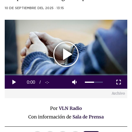
10 DE SEPTIEMBRE DEL 2025 · 13:15
Play
Video
Loaded
:
0%
Current
0:00
/
Duration
-:-
Play
Mute
Fullscreen
Archivo
Time
Por
VLN Radio
Con información de
Sala de Prensa