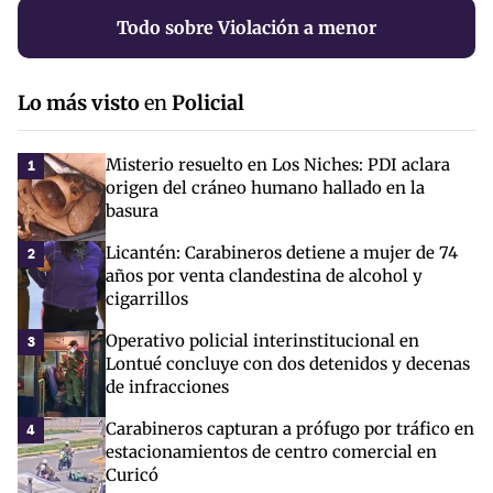
Todo sobre Violación a menor
Lo más visto
en
Policial
Misterio resuelto en Los Niches: PDI aclara
1
origen del cráneo humano hallado en la
basura
Licantén: Carabineros detiene a mujer de 74
2
años por venta clandestina de alcohol y
cigarrillos
Operativo policial interinstitucional en
3
Lontué concluye con dos detenidos y decenas
de infracciones
Carabineros capturan a prófugo por tráfico en
4
estacionamientos de centro comercial en
Curicó