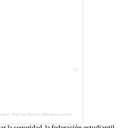
deut, Utal Los Niches (@fedeut.curico)