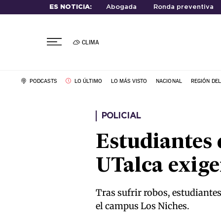
ES NOTICIA:
Abogada
Ronda preventiva
CLIMA
PODCASTS
LO ÚLTIMO
LO MÁS VISTO
NACIONAL
REGIÓN DE
POLICIAL
Estudiantes 
UTalca exig
Tras sufrir robos, estudiante
el campus Los Niches.