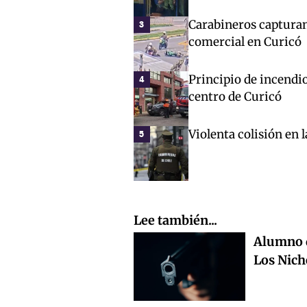
Carabineros capturan
3
comercial en Curicó
Principio de incendio
4
centro de Curicó
Violenta colisión en 
5
Lee también...
Alumno d
Los Nich