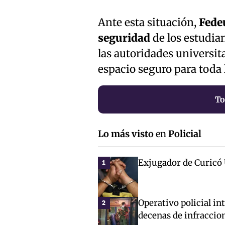
Ante esta situación,
Fede
seguridad
de los estudia
las autoridades universit
espacio seguro para toda
To
Lo más visto
en
Policial
Exjugador de Curicó 
1
Operativo policial in
2
decenas de infraccio