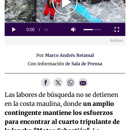
Play
Video
Loaded
:
0%
Current
0:00
/
Duration
-:-
Play
Mute
Fullscreen
Archivo
Time
Por
Marco Andrés Retamal
Con información de
Sala de Prensa
Las labores de búsqueda no se detienen
en la costa maulina, donde
un amplio
contingente mantiene los esfuerzos
para encontrar al cuarto tripulante de