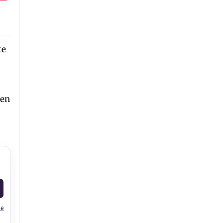
te
 en
le