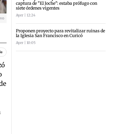
captura de "El Joche": estaba prófugo con
siete órdenes vigentes
Ayer | 12:24
ivo
Proponen proyecto para revitalizar ruinas de
la Iglesia San Francisco en Curicó
Ayer | 10:05
le
zó
o
de
a