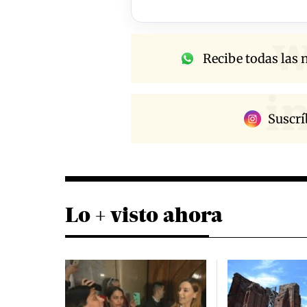
w
Recibe todas las n
i
Suscrí
Lo + visto ahora