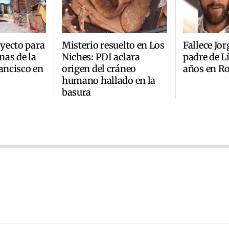
yecto para
Misterio resuelto en Los
Fallece Jor
inas de la
Niches: PDI aclara
padre de Li
rancisco en
origen del cráneo
años en Ro
humano hallado en la
basura