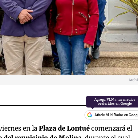
Arch
Añadir VLN Radio en Goog
viernes en la
Plaza de Lontué
comenzará el
 del municipio de Molina
, durante el cual