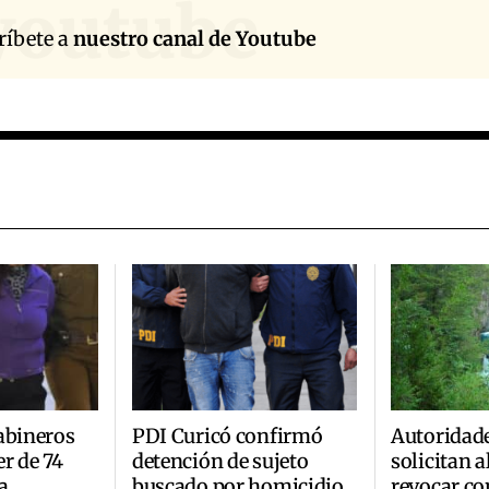
youtube
ríbete a
nuestro canal de Youtube
abineros
PDI Curicó confirmó
Autoridad
r de 74
detención de sujeto
solicitan 
a
buscado por homicidio
revocar co