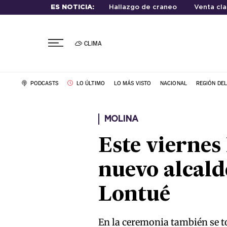
ES NOTICIA:
Hallazgo de craneo
Venta cla
CLIMA
PODCASTS
LO ÚLTIMO
LO MÁS VISTO
NACIONAL
REGIÓN DE
MOLINA
Este vierne
nuevo alcald
Lontué
En la ceremonia también se t