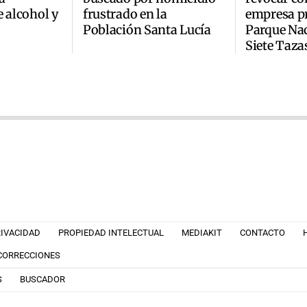
e alcohol y
frustrado en la
empresa pr
Población Santa Lucía
Parque Na
Siete Taza
RIVACIDAD
PROPIEDAD INTELECTUAL
MEDIAKIT
CONTACTO
 CORRECCIONES
S
BUSCADOR