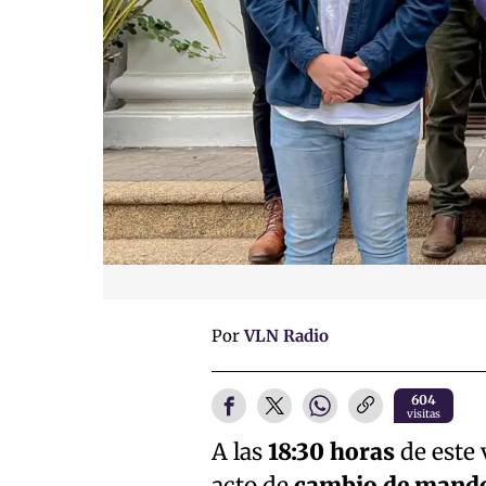
Por
VLN Radio
604
visitas
A las
18:30 horas
de este 
acto de
cambio de mando