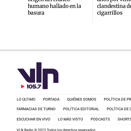
humano hallado en la
clandestina d
basura
cigarrillos
LO ÚLTIMO
PORTADA
QUIÉNES SOMOS
POLÍTICA DE P
FARMACIAS DE TURNO
POLÍTICA EDITORIAL
POLÍTICA DE
ESCUCHAR EN VIVO
LO MÁS VISTO
PODCASTS
SHORT
VLN Radio © 2023 Todos los derechos reservados