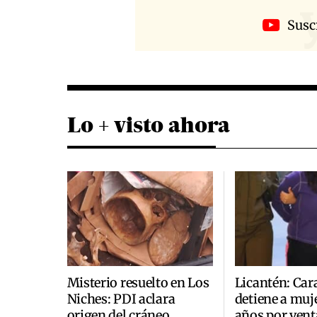
Susc
Lo + visto ahora
Misterio resuelto en Los
Licantén: Car
Niches: PDI aclara
detiene a muje
origen del cráneo
años por vent