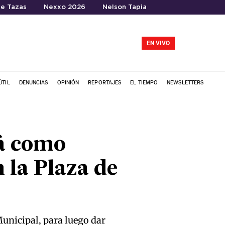
te Tazas
Nexxo 2026
Nelson Tapia
EN VIVO
ÚTIL
DENUNCIAS
OPINIÓN
REPORTAJES
EL TIEMPO
NEWSLETTERS
rá como
 la Plaza de
unicipal, para luego dar