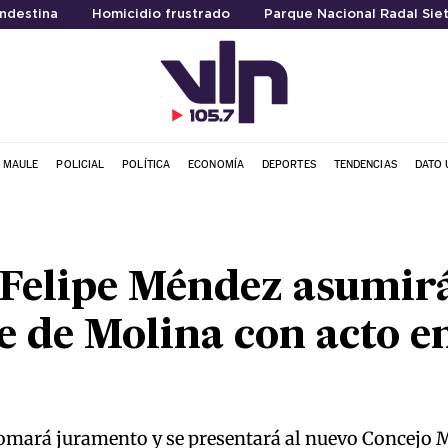
ndestina
Homicidio frustrado
Parque Nacional Radal Sie
L MAULE
POLICIAL
POLÍTICA
ECONOMÍA
DEPORTES
TENDENCIAS
DATO 
s Felipe Méndez asumi
e de Molina con acto en
omará juramento y se presentará al nuevo Concejo M