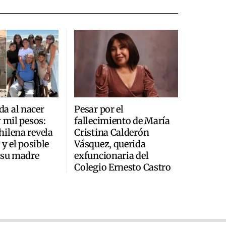
a al nacer
Pesar por el
y mil pesos:
fallecimiento de María
ilena revela
Cristina Calderón
 y el posible
Vásquez, querida
 su madre
exfuncionaria del
Colegio Ernesto Castro