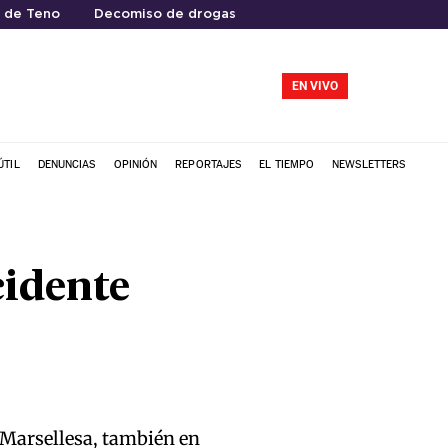
l de Teno
Decomiso de drogas
EN VIVO
ÚTIL
DENUNCIAS
OPINIÓN
REPORTAJES
EL TIEMPO
NEWSLETTERS
cidente
n Marsellesa, también en