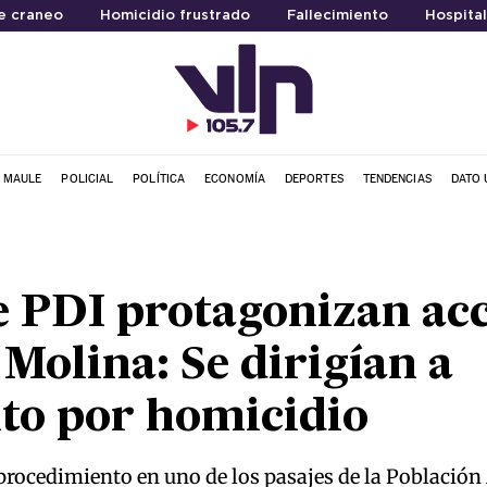
e craneo
Homicidio frustrado
Fallecimiento
Hospita
L MAULE
POLICIAL
POLÍTICA
ECONOMÍA
DEPORTES
TENDENCIAS
DATO 
e PDI protagonizan ac
 Molina: Se dirigían a
to por homicidio
n procedimiento en uno de los pasajes de la Població