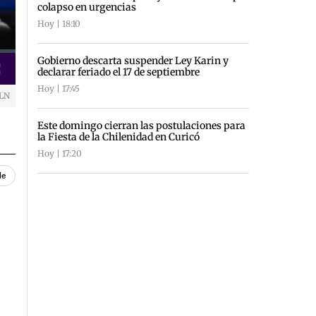
colapso en urgencias
Hoy | 18:10
Gobierno descarta suspender Ley Karin y
declarar feriado el 17 de septiembre
creen
Hoy | 17:45
VLN
Este domingo cierran las postulaciones para
la Fiesta de la Chilenidad en Curicó
Hoy | 17:20
le