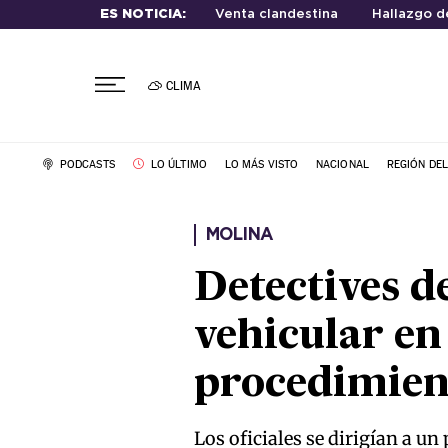
ES NOTICIA:
Venta clandestina
Hallazgo d
CLIMA
PODCASTS
LO ÚLTIMO
LO MÁS VISTO
NACIONAL
REGIÓN DE
MOLINA
Detectives d
vehicular en
procedimien
Los oficiales se dirigían a u