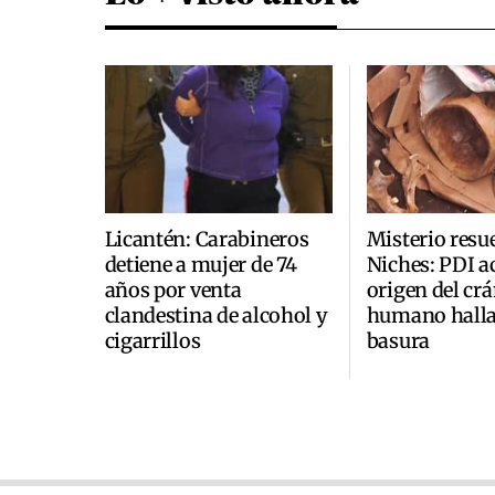
Licantén: Carabineros
Misterio resu
detiene a mujer de 74
Niches: PDI a
años por venta
origen del cr
clandestina de alcohol y
humano halla
cigarrillos
basura