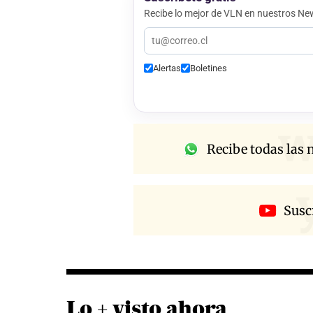
Recibe lo mejor de VLN en nuestros New
Alertas
Boletines
w
Recibe todas las n
Susc
Lo + visto ahora