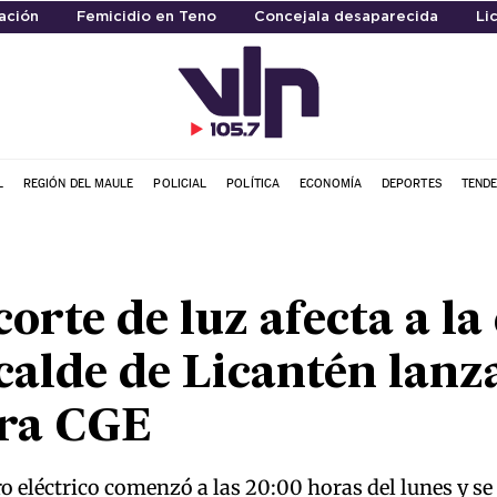
zación
Femicidio en Teno
Concejala desaparecida
Li
L
REGIÓN DEL MAULE
POLICIAL
POLÍTICA
ECONOMÍA
DEPORTES
TENDE
orte de luz afecta a la
calde de Licantén lanz
tra CGE
o eléctrico comenzó a las 20:00 horas del lunes y se