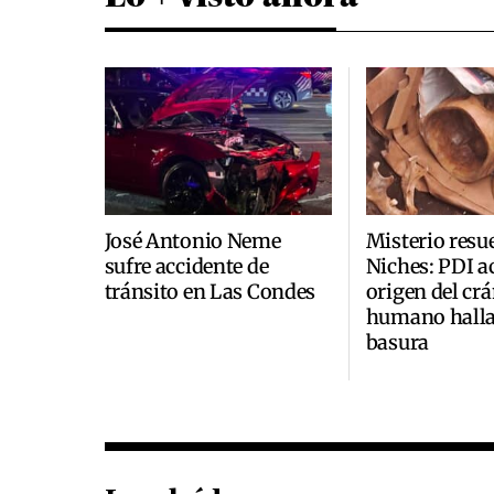
José Antonio Neme
Misterio resu
sufre accidente de
Niches: PDI a
tránsito en Las Condes
origen del cr
humano halla
basura