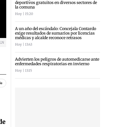
deportivos gratuitos en diversos sectores de
la comuna
Hoy | 15:20
A un año del escándalo: Concejala Contardo
exige resultados de sumarios por licencias
médicas y alcalde reconoce retrasos
VLN
Hoy | 13:43
Advierten los peligros de automedicarse ante
enfermedades respiratorias en invierno
Hoy | 13:15
le
de