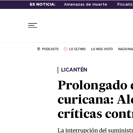
ES NOTICIA:
Amenazas de muerte
Fiscali
PODCASTS
LO ÚLTIMO
LO MÁS VISTO
NACIONA
LICANTÉN
Prolongado c
curicana: Al
críticas con
La interrupción del suministr