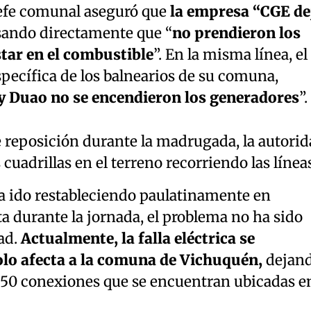
 jefe comunal aseguró que
la empresa “CGE de
sando directamente que “
no prendieron los
tar en el combustible
”. En la misma línea, el
específica de los balnearios de su comuna,
 y Duao no se encendieron los generadores
”.
e reposición durante la madrugada, la autori
uadrillas en el terreno recorriendo las líneas
ha ido restableciendo paulatinamente en
ta durante la jornada, el problema no ha sido
ad.
Actualmente, la falla eléctrica se
olo afecta a la comuna de Vichuquén,
dejan
 650 conexiones que se encuentran ubicadas e