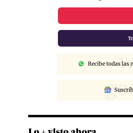
To
w
Recibe todas las n
go
Suscrí
Lo + visto ahora