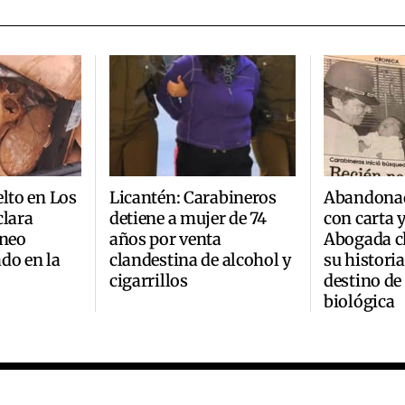
elto en Los
Licantén: Carabineros
Abandonad
clara
detiene a mujer de 74
con carta 
áneo
años por venta
Abogada ch
do en la
clandestina de alcohol y
su historia
cigarrillos
destino de
biológica