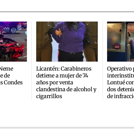
 Neme
Licantén: Carabineros
Operativo 
e de
detiene a mujer de 74
interinsti
as Condes
años por venta
Lontué co
clandestina de alcohol y
dos deteni
cigarrillos
de infracc