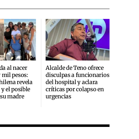
a al nacer
Alcalde de Teno ofrece
y mil pesos:
disculpas a funcionarios
ilena revela
del hospital y aclara
 y el posible
críticas por colapso en
 su madre
urgencias