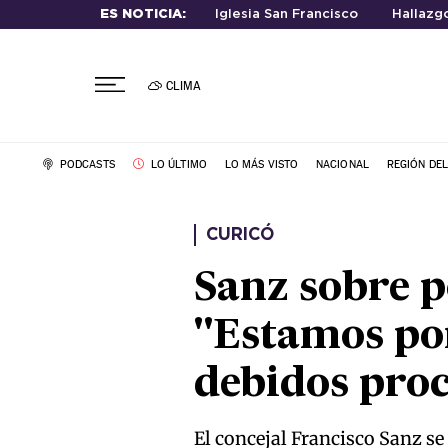
ES NOTICIA:
Iglesia San Francisco
Hallazg
CLIMA
PODCASTS
LO ÚLTIMO
LO MÁS VISTO
NACIONAL
REGIÓN DE
CURICÓ
Sanz sobre p
"Estamos por
debidos pro
El concejal Francisco Sanz se