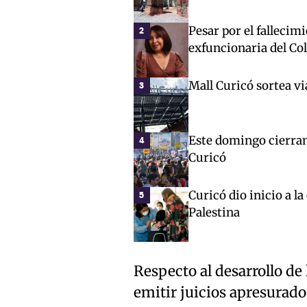
Pesar por el fallecim
2
exfuncionaria del Co
Mall Curicó sortea vi
3
Este domingo cierran 
4
Curicó
Curicó dio inicio a l
5
Palestina
Respecto al desarrollo de
emitir juicios apresurados