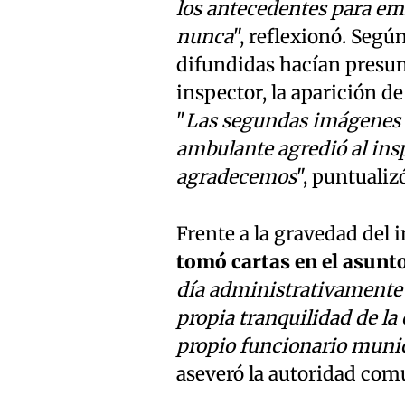
los antecedentes para emi
nunca
", reflexionó. Segú
difundidas hacían presumi
inspector, la aparición de
"
Las segundas imágenes 
ambulante agredió al insp
agradecemos
", puntualiz
Frente a la gravedad del 
tomó cartas en el asunt
día administrativamente 
propia tranquilidad de la 
propio funcionario munic
aseveró la autoridad com