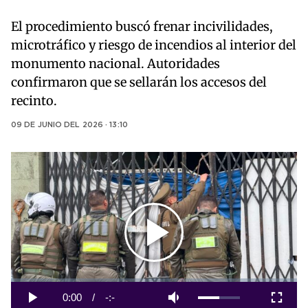
El procedimiento buscó frenar incivilidades,
microtráfico y riesgo de incendios al interior del
monumento nacional. Autoridades
confirmaron que se sellarán los accesos del
recinto.
09 DE JUNIO DEL 2026 · 13:10
Play
Video
Loaded
:
0%
Current
0:00
/
Duration
-:-
Play
Mute
Fullscreen