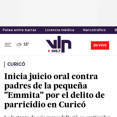
Pelea entre barras
Licencia médica
Narcotráfico
B
18°
EN VIVO
CURICÓ
Inicia juicio oral contra
padres de la pequeña
"Emmita" por el delito de
parricidio en Curicó