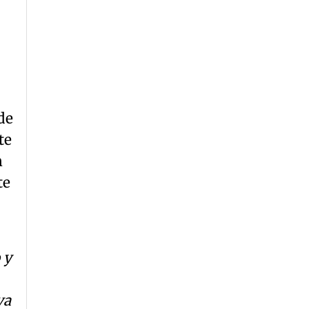
de
te
n
te
 y
va