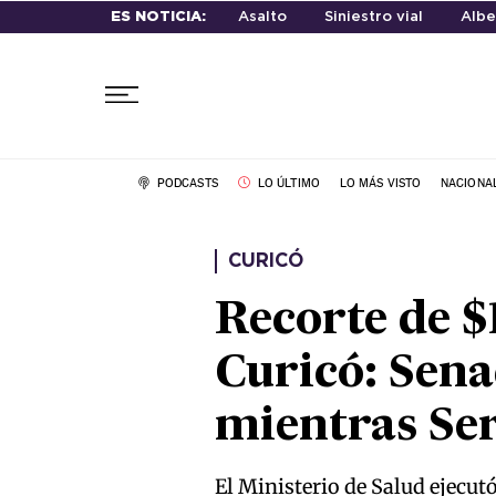
ES NOTICIA:
Asalto
Siniestro vial
Albe
PODCASTS
LO ÚLTIMO
LO MÁS VISTO
NACIONA
CURICÓ
Recorte de $
Curicó: Sena
mientras Ser
El Ministerio de Salud ejecu