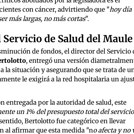
ríticos abordados por la legisladora es el
cientes con cáncer, advirtiendo que "
hoy día
 ser más largas, no más cortas
".
 Servicio de Salud del Maule
isminución de fondos, el director del Servicio 
rtolotto
, entregó una versión diametralmen
 a la situación y asegurando que se trata de u
amente le exigirá a la red hospitalaria un ajus
ón entregada por la autoridad de salud, este
ente un 1% del presupuesto total del servicio
 sentido, Bertolotto fue categórico en llevar
ón al afirmar que esta medida "n
o afecta y no 