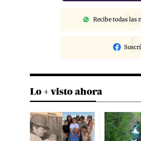
w
Recibe todas las n
f
Suscr
Lo + visto ahora