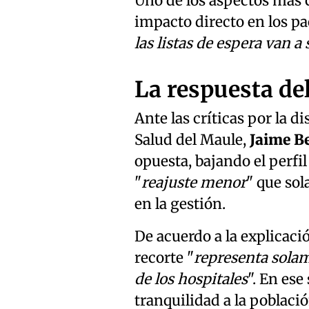
Uno de los aspectos más c
impacto directo en los pa
las listas de espera van a
La respuesta del
Ante las críticas por la d
Salud del Maule,
Jaime Be
opuesta, bajando el perfil
"
reajuste menor
" que sol
en la gestión.
De acuerdo a la explicaci
recorte "
representa solam
de los hospitales
". En ese
tranquilidad a la poblaci