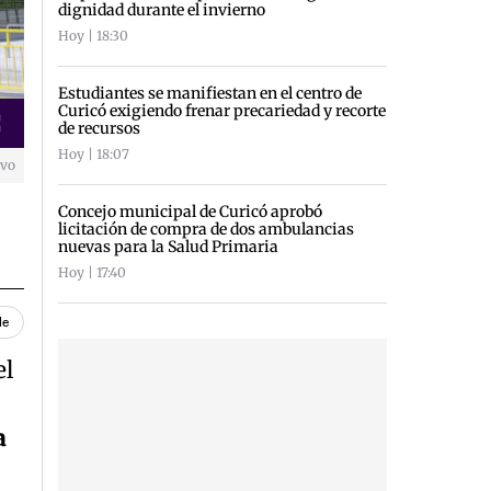
dignidad durante el invierno
Hoy | 18:30
Estudiantes se manifiestan en el centro de
Curicó exigiendo frenar precariedad y recorte
de recursos
creen
Hoy | 18:07
ivo
Concejo municipal de Curicó aprobó
licitación de compra de dos ambulancias
nuevas para la Salud Primaria
Hoy | 17:40
le
el
a