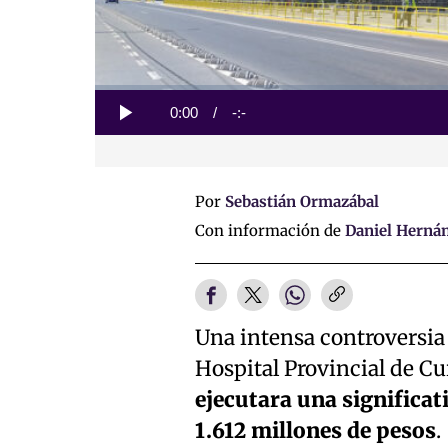
Loaded
:
0%
Current
0:00
/
Duration
-:-
Play
Time
Por
Sebastián Ormazábal
Con información de
Daniel Herná
Una intensa controversia
Hospital Provincial de Cu
ejecutara una significat
1.612 millones de pesos
.