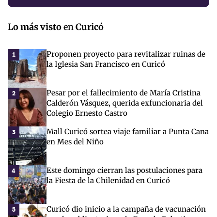
Lo más visto
en
Curicó
Proponen proyecto para revitalizar ruinas de
1
la Iglesia San Francisco en Curicó
Pesar por el fallecimiento de María Cristina
2
Calderón Vásquez, querida exfuncionaria del
Colegio Ernesto Castro
Mall Curicó sortea viaje familiar a Punta Cana
3
en Mes del Niño
Este domingo cierran las postulaciones para
4
la Fiesta de la Chilenidad en Curicó
Curicó dio inicio a la campaña de vacunación
5