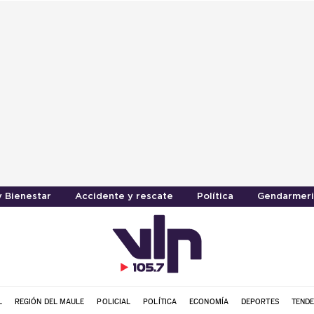
y Bienestar
Accidente y rescate
Política
Gendarmeri
L
REGIÓN DEL MAULE
POLICIAL
POLÍTICA
ECONOMÍA
DEPORTES
TENDE