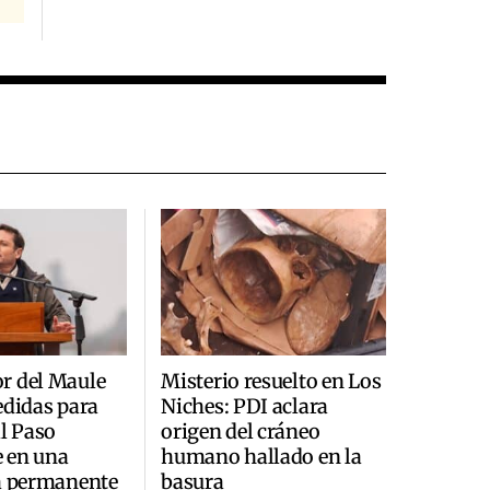
r del Maule
Misterio resuelto en Los
edidas para
Niches: PDI aclara
al Paso
origen del cráneo
 en una
humano hallado en la
a permanente
basura