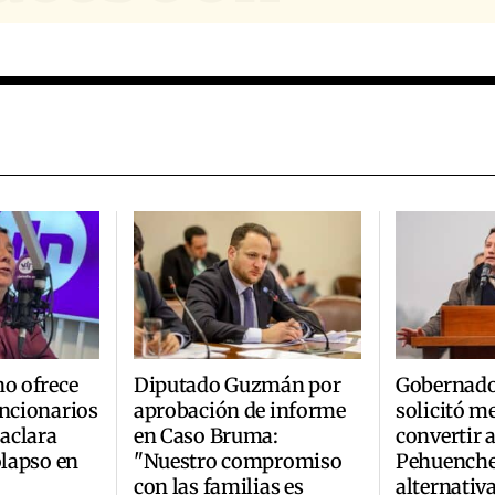
no ofrece
Diputado Guzmán por
Gobernado
uncionarios
aprobación de informe
solicitó m
 aclara
en Caso Bruma:
convertir 
olapso en
"Nuestro compromiso
Pehuenche
con las familias es
alternativ