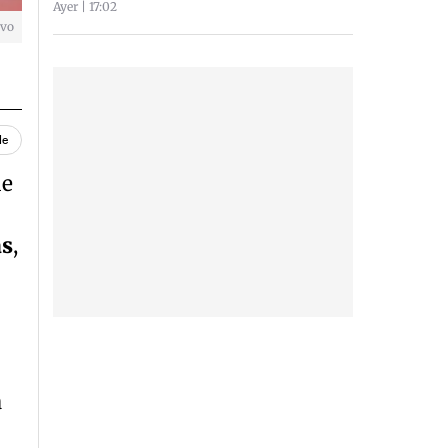
Ayer | 17:02
ivo
le
de
as
,
a