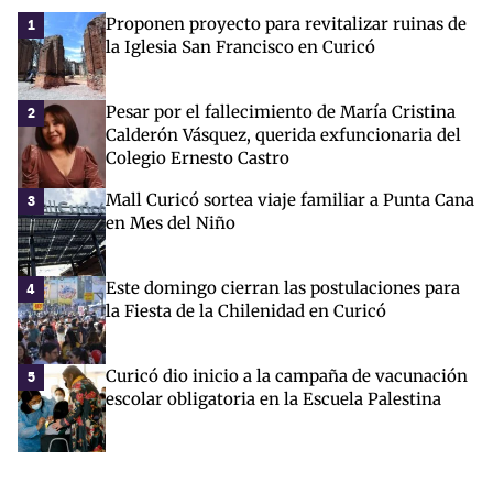
Proponen proyecto para revitalizar ruinas de
1
la Iglesia San Francisco en Curicó
Pesar por el fallecimiento de María Cristina
2
Calderón Vásquez, querida exfuncionaria del
Colegio Ernesto Castro
Mall Curicó sortea viaje familiar a Punta Cana
3
en Mes del Niño
Este domingo cierran las postulaciones para
4
la Fiesta de la Chilenidad en Curicó
Curicó dio inicio a la campaña de vacunación
5
escolar obligatoria en la Escuela Palestina