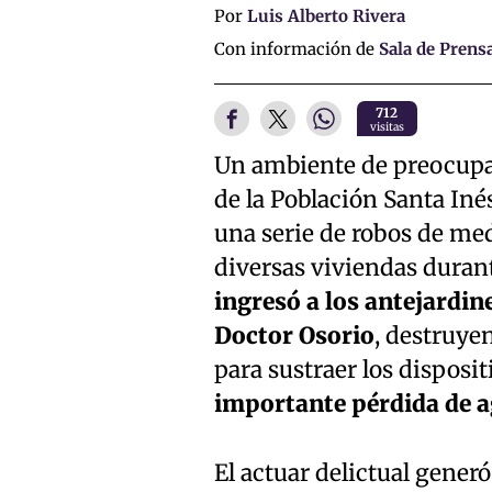
Por
Luis Alberto Rivera
Con información de
Sala de Prens
712
visitas
Un ambiente de preocupac
de la Población Santa Inés
una serie de robos de med
diversas viviendas duran
ingresó a los antejardin
Doctor Osorio
, destruye
para sustraer los disposit
importante pérdida de a
El actuar delictual generó