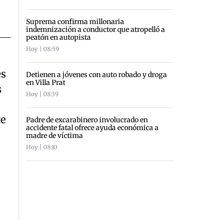
Suprema confirma millonaria
indemnización a conductor que atropelló a
peatón en autopista
Hoy | 08:59
es
Detienen a jóvenes con auto robado y droga
en Villa Prat
s
Hoy | 08:39
te
Padre de excarabinero involucrado en
accidente fatal ofrece ayuda económica a
madre de víctima
Hoy | 08:10