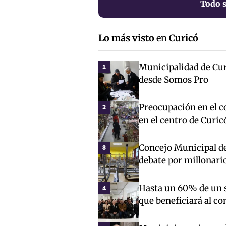
Todo s
Lo más visto
en
Curicó
Municipalidad de Cur
1
desde Somos Pro
Preocupación en el co
2
en el centro de Curic
Concejo Municipal de 
3
debate por millonari
Hasta un 60% de un s
4
que beneficiará al c