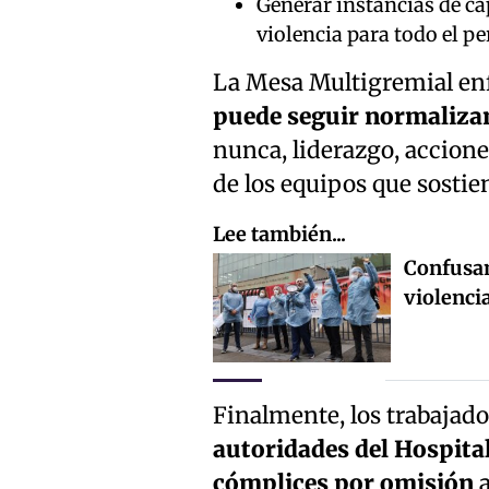
Generar instancias de ca
violencia para todo el pe
La Mesa Multigremial enfa
puede seguir normalizan
nunca, liderazgo, accione
de los equipos que sostie
Lee también...
Confusam
violenci
Finalmente, los trabajad
autoridades del Hospital
cómplices por omisión
a