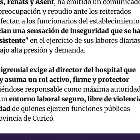
, Fenats y Asenf
, ha emitido un comunicad
reocupación y repudio ante los reiterados
fectan a los funcionarios del establecimiento
ian una sensación de inseguridad que se h
sistente"
en el ejercicio de sus labores diarias
bajo alta presión y demanda.
igremial exige al director del hospital que
 y asuma un rol activo, firme y protector
ciéndose responsable como máxima autorida
 un
entorno laboral seguro, libre de violenci
idad
de quienes ejercen funciones públicas
ovincia de Curicó.