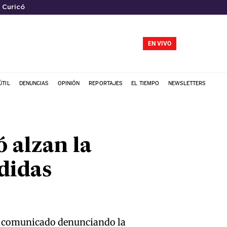
 Curicó
EN VIVO
ÚTIL
DENUNCIAS
OPINIÓN
REPORTAJES
EL TIEMPO
NEWSLETTERS
ó alzan la
edidas
co comunicado denunciando la