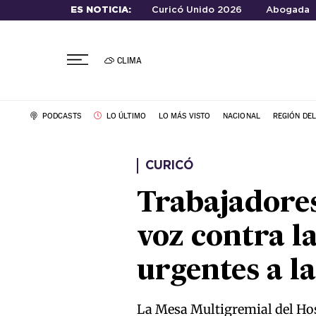
ES NOTICIA:
Curicó Unido 2026
Abogada
CLIMA
PODCASTS
LO ÚLTIMO
LO MÁS VISTO
NACIONAL
REGIÓN DE
CURICÓ
Trabajadores
voz contra l
urgentes a l
La Mesa Multigremial del Hos