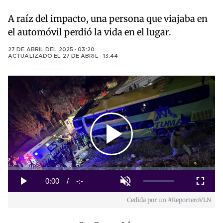
A raíz del impacto, una persona que viajaba en
el automóvil perdió la vida en el lugar.
27 DE ABRIL DEL 2025 · 03:20
ACTUALIZADO EL
27 DE ABRIL · 13:44
Play
Video
Loaded
:
0%
Current
0:00
/
Duration
-:-
Play
Unmute
Fullscreen
Cedida por un #ReporteroVLN
Time