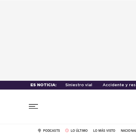
ES NOTICIA:
Siniestro vial
Accidente y re
PODCASTS
LO ÚLTIMO
LO MÁS VISTO
NACIONA