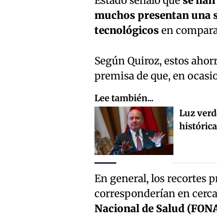
Estado señaló que
se han
muchos presentan una s
tecnológicos
en comparac
Según Quiroz, estos ahorr
premisa de que, en ocasio
Lee también...
Luz verd
históric
En general, los recortes 
corresponderían en cerc
Nacional de Salud (FON