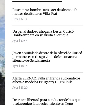
Rescatan a hombre tras caer desde casi 10
metros de altura en Villa Prat
Hoy | 17:02
Un penal dudoso ahoga la fiesta: Curicó
Unido empata en su visita a Iquique
Ayer | 19:47
Joven apuñalado dentro de la cárcel de Curicó
permanece en riesgo vital: defensor acusa
silencio de Gendarmería
Ayer | 18:12
Alerta SERNAC: Falla en frenos automáticos
afecta a modelos Peugeot y DS en Chile
Ayer | 13:20
Decretan libertad para conductor de bus que
protagonizó fatal volcamiento en Teno