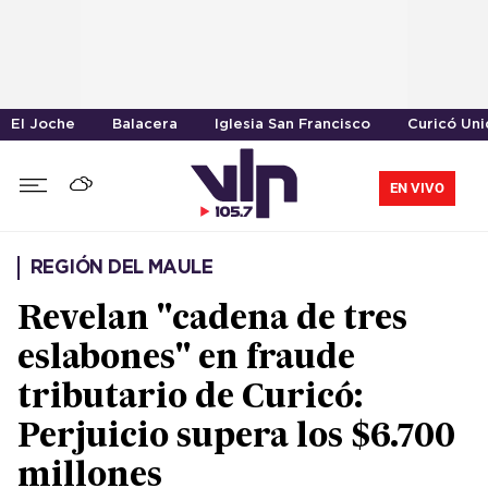
El Joche
Balacera
Iglesia San Francisco
Curicó Un
EN VIVO
REGIÓN DEL MAULE
Revelan "cadena de tres
eslabones" en fraude
tributario de Curicó:
Perjuicio supera los $6.700
millones