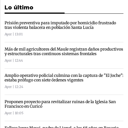
Lo último
Prisión preventiva para imputado por homicidio frustrado
tras violenta balacera en población Santa Lucía
Ayer | 13:01
Más de mil agricultores del Maule registran daños productivos
y estructurales tras continuos sistemas frontales
Ayer | 12:44
Amplio operativo policial culmina con la captura de "El Joche":
estaba prófugo con siete órdenes vigentes
Ayer | 12:24
Proponen proyecto para revitalizar ruinas de la Iglesia San
Francisco en Curicó
Ayer | 10:05
Fallece Jorge Messi, padre de Lionel, a los 68 años en Rosario