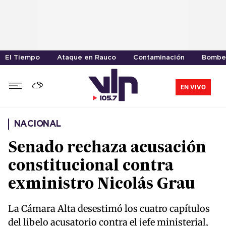
El Tiempo
Ataque en Rauco
Contaminación
Bomber
EN VIVO
NACIONAL
Senado rechaza acusación
constitucional contra
exministro Nicolás Grau
La Cámara Alta desestimó los cuatro capítulos
del libelo acusatorio contra el jefe ministerial,