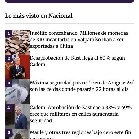
Lo más visto
en
Nacional
Insólito contrabando: Millones de monedas
1
de $10 incautadas en Valparaíso iban a ser
exportadas a China
Desaprobación de Kast llega al 60% según
2
Cadem
Máxima seguridad para el Tren de Aragua: Así
3
son las celdas donde pasarán 22 horas al día
Cadem: Aprobación de Kast cae a 38% y 69%
4
cree que militares en calles aumentaría
seguridad
Maule y otras tres regiones bajo cero este fin
5
de semana