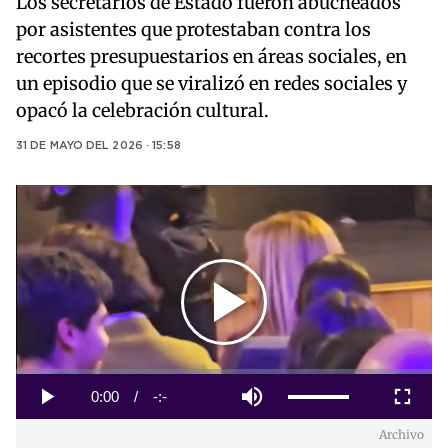
Los secretarios de Estado fueron abucheados
por asistentes que protestaban contra los
recortes presupuestarios en áreas sociales, en
un episodio que se viralizó en redes sociales y
opacó la celebración cultural.
31 DE MAYO DEL 2026 · 15:58
Play
Video
Loaded
:
0%
Current
0:00
/
Duration
-:-
Play
Mute
Fullscreen
Archivo
Time