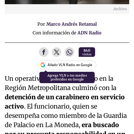
Archivo
Por
Marco Andrés Retamal
Con información de
ADN Radio
840
visitas
Añadir VLN Radio en Google
Agrega VLN a tus medios
Un operativo policial ejecutado en la
preferidos en Google
Región Metropolitana culminó con la
detención de un carabinero en servicio
activo
. El funcionario, quien se
desempeña como miembro de la Guardia
de Palacio en La Moneda,
era buscado