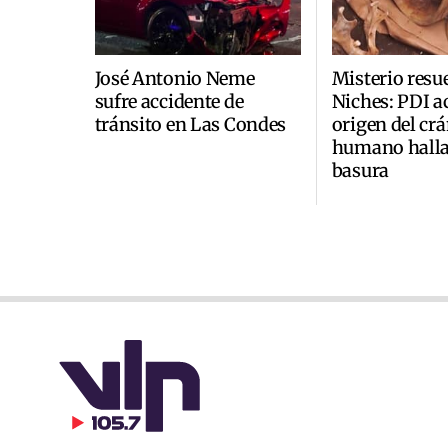
José Antonio Neme
Misterio resu
sufre accidente de
Niches: PDI a
tránsito en Las Condes
origen del cr
humano halla
basura