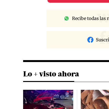
w
Recibe todas las n
f
Suscr
Lo + visto ahora