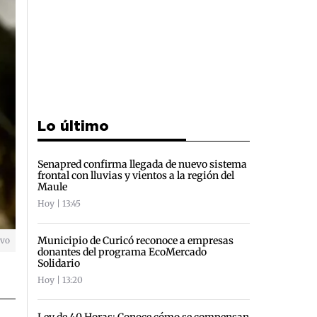
Lo último
Senapred confirma llegada de nuevo sistema
frontal con lluvias y vientos a la región del
Maule
Hoy | 13:45
Municipio de Curicó reconoce a empresas
ivo
donantes del programa EcoMercado
Solidario
Hoy | 13:20
Ley de 40 Horas: Conoce cómo se compensan