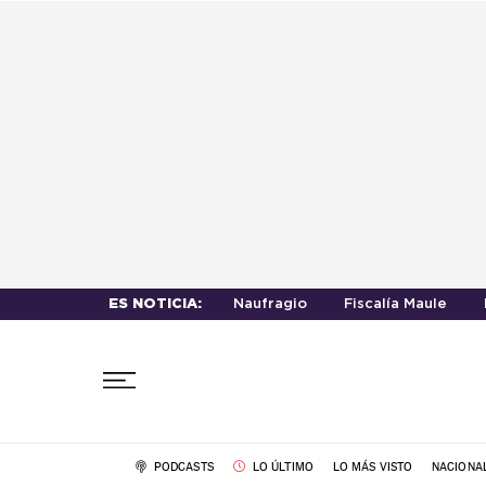
ES NOTICIA:
Naufragio
Fiscalía Maule
PODCASTS
LO ÚLTIMO
LO MÁS VISTO
NACIONA