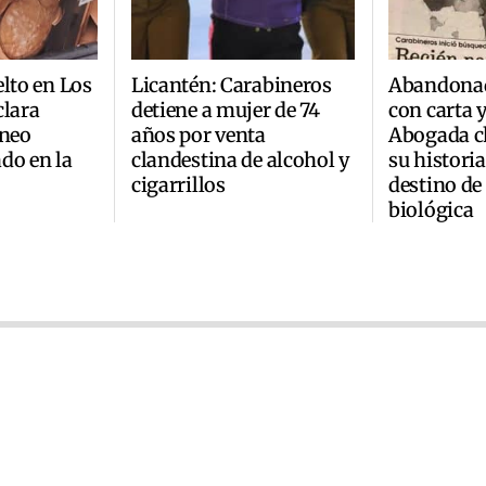
elto en Los
Licantén: Carabineros
Abandonad
clara
detiene a mujer de 74
con carta 
áneo
años por venta
Abogada ch
do en la
clandestina de alcohol y
su historia
cigarrillos
destino de
biológica