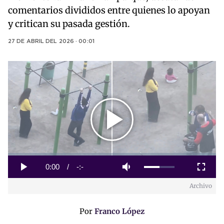
comentarios divididos entre quienes lo apoyan
y critican su pasada gestión.
27 DE ABRIL DEL 2026 · 00:01
Play
Video
Loaded
:
0%
Current
0:00
/
Duration
-:-
Play
Mute
Fullscreen
Archivo
Time
Por
Franco López