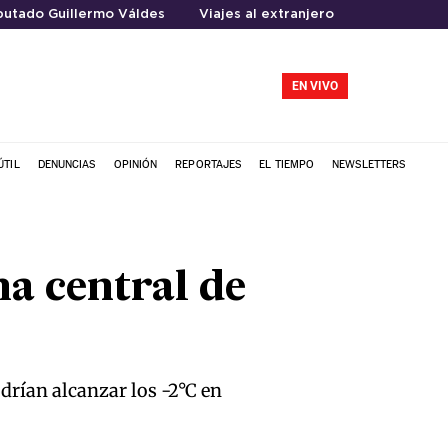
putado Guillermo Váldes
Viajes al extranjero
EN VIVO
ÚTIL
DENUNCIAS
OPINIÓN
REPORTAJES
EL TIEMPO
NEWSLETTERS
a central de
rían alcanzar los -2°C en