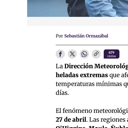
Por
Sebastián Ormazábal
679
visitas
La
Dirección Meteorológ
heladas extremas
que afe
temperaturas mínimas qu
días.
El fenómeno meteorológic
27 de abril
. Las regiones