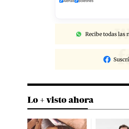
Alertas
Boletines
w
Recibe todas las n
f
Suscr
Lo + visto ahora