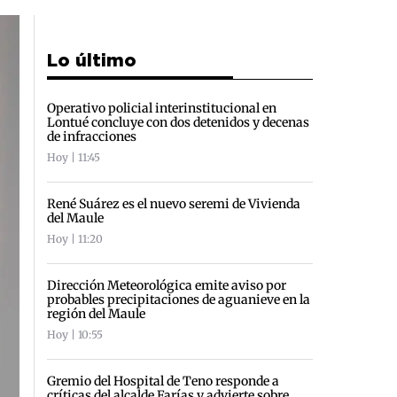
Lo último
Operativo policial interinstitucional en
Lontué concluye con dos detenidos y decenas
de infracciones
Hoy | 11:45
René Suárez es el nuevo seremi de Vivienda
del Maule
Hoy | 11:20
Dirección Meteorológica emite aviso por
probables precipitaciones de aguanieve en la
región del Maule
Hoy | 10:55
Gremio del Hospital de Teno responde a
críticas del alcalde Farías y advierte sobre