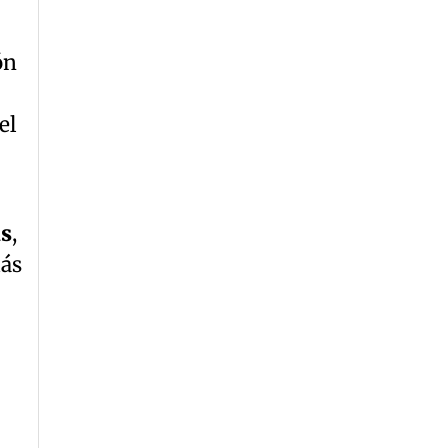
ón
el
as
,
más