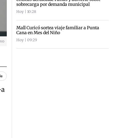
sobrecarga por demanda municipal
Hoy | 10:28
Mall Curicó sortea viaje familiar a Punta
Cana en Mes del Niño
Hoy | 09:29
ivo
le
-a