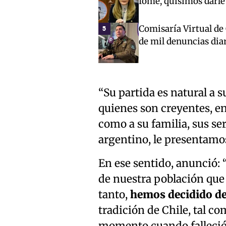
fome, quisimos darle
Comisaría Virtual de
5
de mil denuncias dia
“Su partida es natural a 
quienes son creyentes, en l
como a su familia, sus ser
argentino, le presentamos
En ese sentido, anunció: 
de nuestra población que p
tanto,
hemos decidido dec
tradición de Chile, tal co