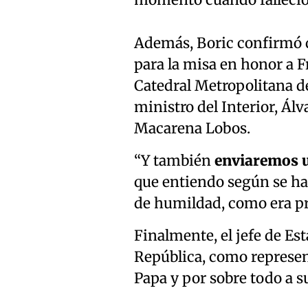
momento cuando falleció e
Además, Boric confirmó q
para la misa en honor a Fr
Catedral Metropolitana de
ministro del Interior, Álva
Macarena Lobos.
“Y también
enviaremos u
que entiendo según se ha
de humildad, como era pro
Finalmente, el jefe de Es
República, como represent
Papa y por sobre todo a su