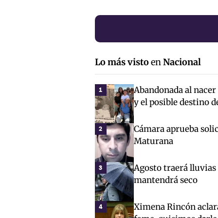
Lo más visto
en
Nacional
Abandonada al nacer c
1
y el posible destino 
Cámara aprueba solici
2
Maturana
Agosto traerá lluvias
3
mantendrá seco
Ximena Rincón aclara
4