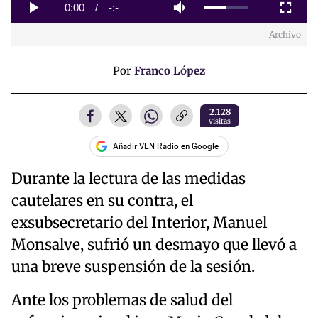
0%
Current
0:00
/
Duration
-:-
Play
Mute
Fullscreen
Archivo
Time
Por
Franco López
2.128
visitas
Añadir VLN Radio en Google
Durante la lectura de las medidas
cautelares en su contra, el
exsubsecretario del Interior, Manuel
Monsalve, sufrió un desmayo que llevó a
una breve suspensión de la sesión.
Ante los problemas de salud del