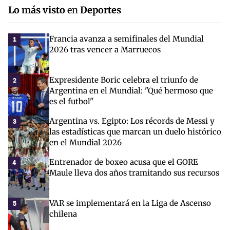
Lo más visto
en
Deportes
Francia avanza a semifinales del Mundial
1
2026 tras vencer a Marruecos
Expresidente Boric celebra el triunfo de
2
Argentina en el Mundial: "Qué hermoso que
es el futbol"
Argentina vs. Egipto: Los récords de Messi y
3
las estadísticas que marcan un duelo histórico
en el Mundial 2026
Entrenador de boxeo acusa que el GORE
4
Maule lleva dos años tramitando sus recursos
VAR se implementará en la Liga de Ascenso
5
chilena