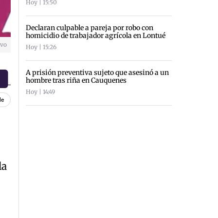
Hoy | 15:50
Declaran culpable a pareja por robo con
homicidio de trabajador agrícola en Lontué
ivo
Hoy | 15:26
A prisión preventiva sujeto que asesinó a un
hombre tras riña en Cauquenes
Hoy | 14:49
le
la