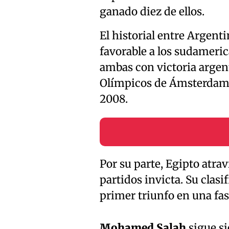
ganado diez de ellos.
El historial entre Argent
favorable a los sudameri
ambas con victoria argent
Olímpicos de Ámsterdam 1
2008.
Por su parte, Egipto atra
partidos invicta. Su clas
primer triunfo en una fas
Mohamed Salah
sigue si