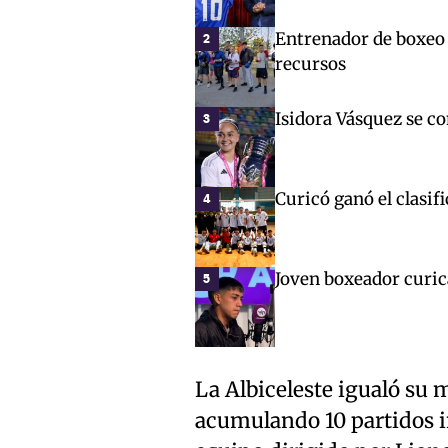
Entrenador de boxeo 
2
recursos
Isidora Vásquez se c
3
Curicó ganó el clasif
4
Joven boxeador curic
5
La Albiceleste igualó su 
acumulando 10 partidos i