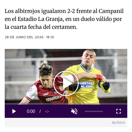
Los albirrojos igualaron 2-2 frente al Campanil
en el Estadio La Granja, en un duelo válido por
la cuarta fecha del certamen.
28 DE JUNIO DEL 2026 · 18:10
Play
Video
Loaded
:
0%
Current
0:00
/
Duration
-:-
Play
Unmute
Fullscreen
Archivo
Time