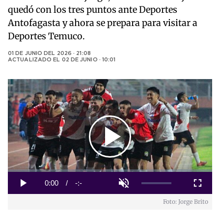
quedó con los tres puntos ante Deportes
Antofagasta y ahora se prepara para visitar a
Deportes Temuco.
01 DE JUNIO DEL 2026 · 21:08
ACTUALIZADO EL
02 DE JUNIO · 10:01
Play
Video
Loaded
:
0%
Current
0:00
/
Duration
-:-
Play
Unmute
Fullscreen
Foto: Jorge Brito
Time